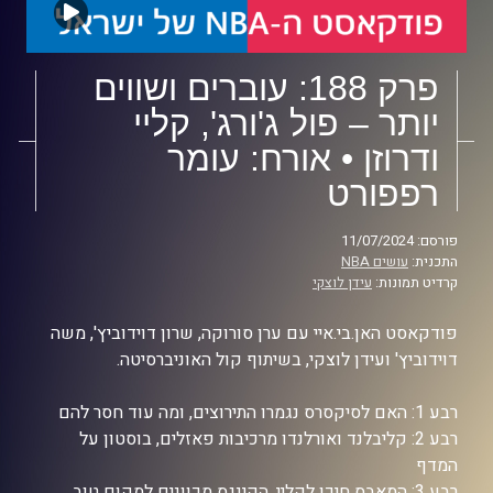
פרק 188: עוברים ושווים
יותר – פול ג'ורג', קליי
ודרוזן • אורח: עומר
רפפורט
פורסם: 11/07/2024
התכנית:
עושים NBA
קרדיט תמונות:
עידן לוצקי
פודקאסט האן.בי.איי עם ערן סורוקה, שרון דוידוביץ', משה
דוידוביץ' ועידן לוצקי, בשיתוף קול האוניברסיטה.
רבע 1: האם לסיקסרס נגמרו התירוצים, ומה עוד חסר להם
רבע 2: קליבלנד ואורלנדו מרכיבות פאזלים, בוסטון על
המדף
רבע 3: המאבס חיכו לקליי, הקינגס מכוונים למקום טוב