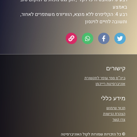
באמצע
רבע 4: הקליפרס ללא מוצא, הווריורס משתפרים לאחור,
ותשובה לחיים לוינסון
קישורים
ביה"ס סמי עופר לתקשורת
אוניברסיטת רייכמן
מידע כללי
תנאי שימוש
הצהרת נגישות
צרו קשר
© כל הזכויות שמורות לקול האוניברסיטה