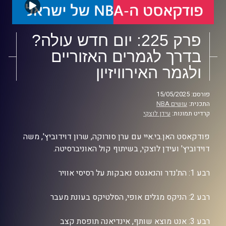
פרק 225: יום חדש עולה?
בדרך לגמרים האזוריים
ולגמר האירוויזיון
פורסם: 15/05/2025
התכנית:
עושים NBA
קרדיט תמונות:
עידן לוצקי
פודקאסט האן.בי.איי עם ערן סורוקה, שרון דוידוביץ', משה
דוידוביץ' ועידן לוצקי, בשיתוף קול האוניברסיטה.
רבע 1: הת'נדר והנאגטס נאבקות על רסיסי אוויר
רבע 2: הניקס מגלים אופי, הסלטיקס בעונת מעבר
רבע 3: אנט מוצא שותף, אינדיאנה תופסת קצב