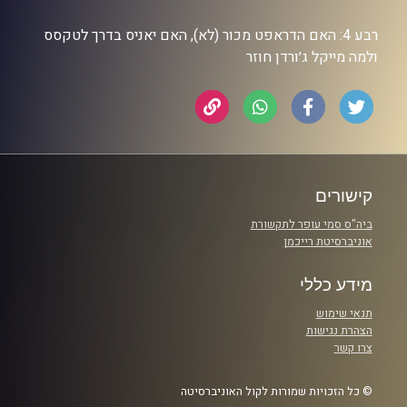
רבע 4: האם הדראפט מכור (לא), האם יאניס בדרך לטקסס
ולמה מייקל ג׳ורדן חוזר
קישורים
ביה"ס סמי עופר לתקשורת
אוניברסיטת רייכמן
מידע כללי
תנאי שימוש
הצהרת נגישות
צרו קשר
© כל הזכויות שמורות לקול האוניברסיטה