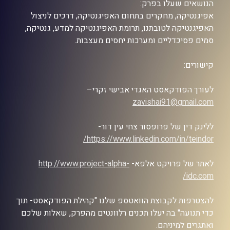
הנושאים שעלו בפרק:
אפיגנטיקה, מחקרים בתחום האפיגנטיקה, דרכים לניצול
האפיגנטיקה לטובתנו, תרומת האפיגנטיקה למדע, גנטיקה,
סמים פסיכדליים ומערכות יחסים מעצבות.
קישורים:
לעורך הפודקאסט האגדי אבישי זקרי–
zavishai91@gmail.com
ללינק דין של פרופסור צחי עין דור-
https://www.linkedin.com/in/teindor/
לאתר של פרויקט אלפא-
http://www.project-alpha-
idc.com/
להצטרפות לקבוצת הוואטספ שלנו "קהילת הפודקאסט- תוך
כדי תנועה" בה יעלו תכנים רלוונטים מהפרק, שאלות שלכם
ואתגרים למיניהם.