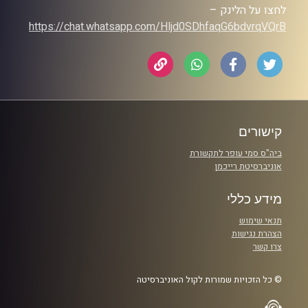
לחצו על הלינק –
https://chat.whatsapp.com/Hljd0SDhfaqG6bdvrqVQrB
קישורים
ביה"ס סמי עופר לתקשורת
אוניברסיטת רייכמן
מידע כללי
תנאי שימוש
הצהרת נגישות
צרו קשר
© כל הזכויות שמורות לקול האוניברסיטה