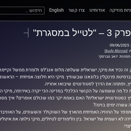
חיפוש:
יות מוזיקה
אודותינו
צרו קשר
English
פרק 3 – "לטייל במסגרת"
09
:
Study Abroad
תמונות: יואב טברסקי
זה נכיר את מיקי, ישראלית שעלתה מלוס אנג'לס ולומדת ממשל וקיימ
ברסיטת פרנקלין בלוגאנו שבשוויץ. מיקי היא חלוצה אמיתית – הראשונ
ץ, ופתחה את הדרך לסטודנטים שיבואו אחריה.
 כל מה ששמעה על הקושי הכלכלי במדינה הכי יקרה באירופה, מיקי החל
ץ כסטודנטית ישראלית? האם באמת יקר כמו שכולם אומרים? איך מסתדר
עשרה ימים בוינה?
תספר על החוויה האמיתית מהארץ של השוקולד והשעונים, על האוניברס
רה לא רשמית של ישראל. בין הלימודים לטיולים, מיקי גילתה את איטלי
רי.