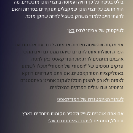
בולט בנישה כל כך רוויה ועמוסה ביוצרי תוכן מוכשרים, מה
הוא חושב על יוצרי תוכן שמקבלים תפקידים בסדרות והאם
לדעתו חייב ללמוד משחק בשביל להיות שחקן מוכר.
לטיקטוק של אביחי לחצו
כאן
.
אני מקווה שהשיחה
חידשה או עזרה לכם. אם אהבתם את
הפרק תשלחו אותו לחברים שיהנו ממנו גם ואם ממש
אהבתם מוזמנים לדרג את הפודקאסט כאן למטה.
פרקים נוספים של ״הסטורי של הסטורי״ תוכלו לשמוע
באפליקציות הפודקאסטים. אם אתם מעדיפים דווקא
לצפות ולא רק להאזין תוכלו לעקוב אחרינו באינסטגרם
וביוטיוב שם עולים הפרקים המצולמים.
לעמוד האינסטגרם של הפודקאסט
אם אתם אוהבים לטייל ולהכיר מקומות מיוחדים בארץ
ובחו״ל, מוזמנים
לעמוד האינסטגרם שלי