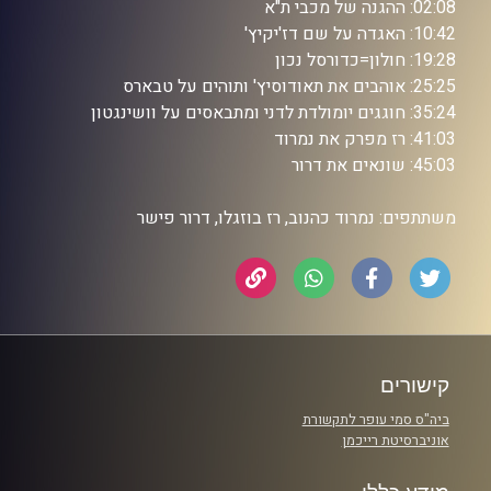
02:08: ההגנה של מכבי ת"א
10:42: האגדה על שם דז'יקיץ'
19:28: חולון=כדורסל נכון
25:25: אוהבים את תאודוסיץ' ותוהים על טבארס
35:24: חוגגים יומולדת לדני ומתבאסים על וושינגטון
41:03: רז מפרק את נמרוד
45:03: שונאים את דרור
משתתפים: נמרוד כהנוב, רז בוזגלו, דרור פישר
קישורים
ביה"ס סמי עופר לתקשורת
אוניברסיטת רייכמן