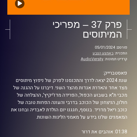
פרק 37 – מפריכי
המיתוסים
פורסם: 05/01/2024
התכנית:
באמצע הצבע
קרדיט תמונות:
AudioVersity
פאסטברייק:
שנת 2024 יצאה לדרך והתכנסנו לפרק של ניפוץ מיתוסים
מצד אחד והאדרת אגדות מהצד השני. דיברנו על ההגנה של
מכבי ת"א בשבוע הכפול, הפרידה מדז'יקיץ', ההצלחה של
חולון, הניצחון של הכוכב בדרבי והעונה הפחות טובה של
כוכב ריאל מדריד. בנוסף, חגגנו יום הולדת לאבדיה ובחנו את
המאמנים שלנו בידע על מאמני הליגות השונות.
01:38: אוהבים את דרור