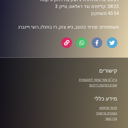
38:23: קליפרס נגד דאלאס, טייק 3
45:54 משחקון
משתתפים: נמרוד כהנוב, גיא צוק, רז בוזגלו, רועי ויינברג
קישורים
ביה"ס סמי עופר לתקשורת
אוניברסיטת רייכמן
מידע כללי
תנאי שימוש
הצהרת נגישות
צרו קשר