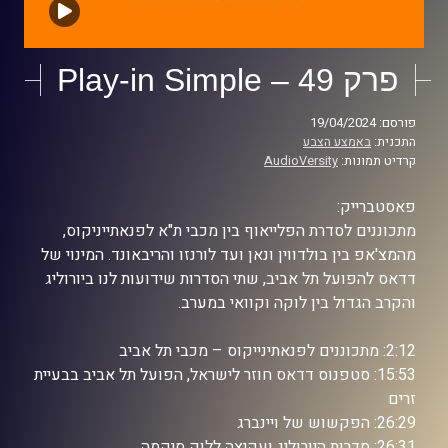
פרק 49 – Play-in Simple
פורסם: 19/04/2024
התכנית:
באמצע הצבע
קרדיט תמונות:
AudioVersity
פאסטברייק:
מתכוננים לסדרת הפלייאוף בין מכבי ת"א לפנאתייניקוס,
מהמצ'אפ בין בולדווין ונאן ועד לורנזו והריבאונד. המינוי של
דדאס להפועל תל אביב, שתי הסדרות שידועות לנו ביורוליג
והקרב הגדול בין לוקה וקוואי במערב.
2:12: מתכוננים לפנאתינייקוס – מכבי תל אביב
15:53: סטפנוס דדאס חוזר לישראל, הפועל תל אביב בבעיית
זרים
26:29: הפקשוש של ויינברג
26:31: סדרות היורוליג ועקיצה ללוק סיקמה