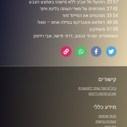
20:57: הפועל תל אביב ללא מישהו באמצע הצבע
27:42: מסכימים על תארי העונה בליגת ווינר
33:54: מסכמים את הפיינל פור
43:36: דאלאס מאבריקס במילה אחת – וואו!
51:50: משחקון
משתתפים: נמרוד כהנוב, דרור פישר, אבי רויזמן
קישורים
ביה"ס סמי עופר לתקשורת
אוניברסיטת רייכמן
מידע כללי
תנאי שימוש
הצהרת נגישות
צרו קשר