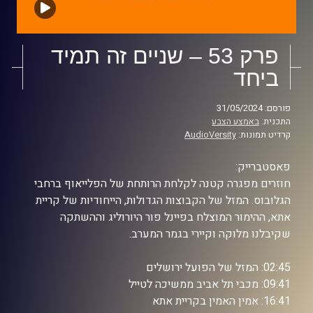
פרק 53 – שניים זה תמיד
ביחד
פורסם: 31/05/2024
התכנית:
באמצע הצבע
קרדיט תמונות:
AudioVersity
פאסטברייק:
חוזרים מפגרה קטנה לקלחת הרותחת של הפלייאוף ברחבי
הגלובוס. המזל של הקבוצות הגדולות, הייחודיות של קריית
אתא, ההימור המוצלח בפיינל פור היורוליג וההשתקה
שקיבלנו מלוקה וקיירי בגמר המערב.
02:45: המזל של הפועל ירושלים
09:41: מכבי תל אביב ממשיכה לטייל
16:41: אמין האמין בקריית אתא