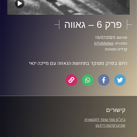
פרק 6 – גאווה
פורסם: 15/07/2025
התכנית:
InToMeSee
קרדיט תמונות:
היום בפרק נתמקד בתחושת הגאווה עם מייכה ינאי
קישורים
ביה"ס סמי עופר לתקשורת
אוניברסיטת רייכמן