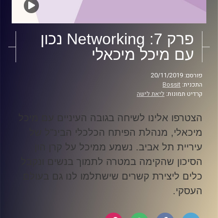
פרק 7: Networking נכון
עם מיכל מיכאלי
פורסם: 20/11/2019
התכנית:
Bossit
קרדיט תמונות:
ליאת לישה
הצטרפו אלינו לשיחה בגובה העיניים עם מיכל
מיכאלי, מנהלת הפיתח הכלכלי הבינ"ל של
עיריית תל אביב. נשמע ממיכל על קרן הון
הסיכון שהקימה במטרה לתמוך בנשים ונקבל
כלים ליצירת קשרים שישתלמו לנו גם בעולם
העסקי
.