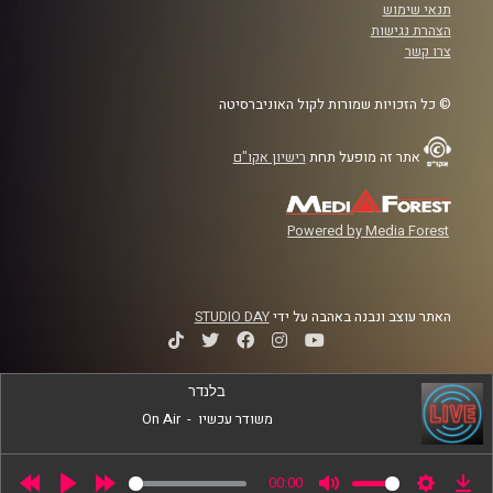
תנאי שימוש
הצהרת נגישות
צרו קשר
© כל הזכויות שמורות לקול האוניברסיטה
אתר זה מופעל תחת
רישיון אקו"ם
Powered by Media Forest
האתר עוצב ונבנה באהבה על ידי
STUDIO DAY
בלנדר
משודר עכשיו
-
On Air
00:00