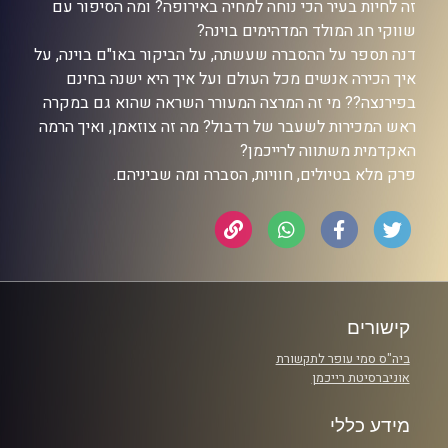
זה לחיות בעיר הכי נוחה למחיה באירופה? ומה הסיפור עם
שווקי חג המולד המדהימים בוינה?
דנה תספר על ההסברה שעשתה, על הביקור באו"ם בוינה, על
איך הכירה אנשים מכל העולם ועל איך היא ישנה בחינם
בפירנצה?? מי זה המרצה המעורר השראה שהוא גם במקרה
ראש המכירות לשעבר של רדבול? מה זה צוזאמן, ואיך הרמה
האקדמית משתווה לרייכמן?
פרק מלא בטיולים, חוויות, הסברה ומה שביניהם.
קישורים
ביה"ס סמי עופר לתקשורת
אוניברסיטת רייכמן
מידע כללי