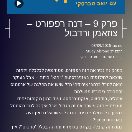
פרק 9 – דנה רפפורט –
צוזאמן ורדבול
פורסם: 08/09/2025
התכנית:
Study Abroad
קרדיט תמונות: יואב טברסקי
בפרק זה נכיר את דנה רפפורט, סטודנטית לכלכלה ויזמות
שיצאה לחילופים באוניברסיטת "ו הוא" בוינה – אבל בעיקר
יצאה לטייל ברחבי אירופה! מזל שיש את המלגה של ארסמוס
ותחבורה ציבורית מושלמת.
איטליה, בודפשט, אוקטוברפסט ועוד המון מקומות יפים
וטובים – דנה עשתה את זה בגדול. אבל איך זה לגור בהוסטל
במשך כל החילופים יחד עם כל הישראלים ואיך היה
בארוחות שישי?
כמה דנה קיבלה בקורס בגרמנית ומה זה בכלל "סר גוט"? איך