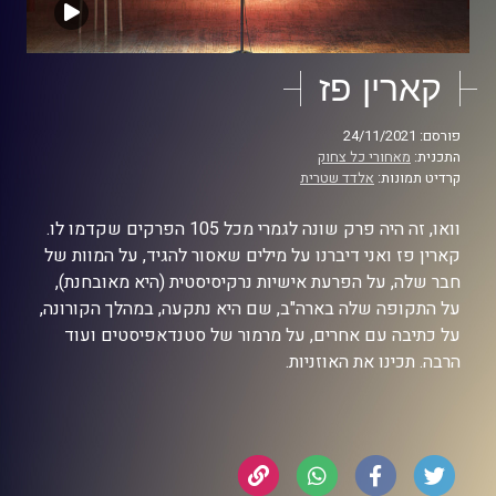
קארין פז
פורסם: 24/11/2021
התכנית:
מאחורי כל צחוק
קרדיט תמונות:
אלדד שטרית
וואו, זה היה פרק שונה לגמרי מכל 105 הפרקים שקדמו לו.
קארין פז ואני דיברנו על מילים שאסור להגיד, על המוות של
חבר שלה, על הפרעת אישיות נרקיסיסטית (היא מאובחנת),
על התקופה שלה בארה"ב, שם היא נתקעה, במהלך הקורונה,
על כתיבה עם אחרים, על מרמור של סטנדאפיסטים ועוד
הרבה. תכינו את האוזניות.