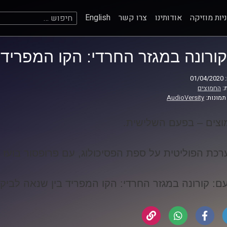
חיפוש:
יות מוזיקה
אודותינו
צרו קשר
English
קורונה במגזר החרדי: הקו המפריד 
01
:
החמוצים
תמונות:
AudioVersity
צים – בפעם השלישית
.
כת הפוליטית על ספת הפסיכולוג, עם פרופסור בועז ב
ם: קורונה במגזר החרדי: הקו המפריד בין שנאה לביק