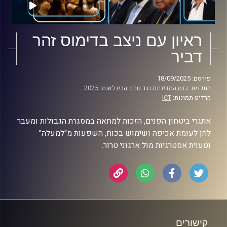
ראיון עם ניצב בדימוס זהר
דביר
פורסם: 18/09/2025
התכנית:
כנס המדיניות נגד טרור הבינלאומי 2025
קרדיט תמונות:
ICT
אתגרי ביטחון הפנים, הזכות למחאה במסגרת הגבולות ומעבר
להן לעומת אכיפה ושימוש בכוח, השפעות מ"למעלה"
וטעוית אסטרגיות מול ארגוני טרור.
קישורים