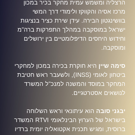
הרצליה ומשמש עמית מחקר בכיר במכון
מרכז אסיה והקווקז ולימודי דרך המשי
בוושינגטון הבירה. עידן שירת כציר בנציגות
ישראל במוסקבה במהלך התפרקות ברה"מ
וחידוש היחסים הדיפלומטיים בין ירושלים
ומוסקבה
.
סימה שיין
היא חוקרת בכירה במכון למחקרי
ביטחון לאומי
(INSS),
ולשעבר ראש חטיבת
המחקר במוסד והמשנה למנכ"ל המשרד
לנושאים אסטרטגיים
.
יבגני סובה
הוא עיתונאי וראש השלוחה
בישראל של הערוץ הבינלאומי
RTVI
המשדר
ברוסית, ומגיש תכנית אקטואליה יומית ברדיו