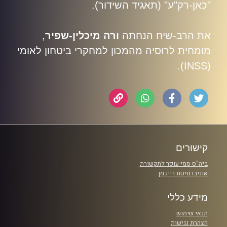
"כאן-רק"ע" (תאגיד השידור)
.
את הרב-שיח הנחתה
ורה מיכלין-שפיר
,
מומחית לרוסיה מהמכון למחקרי ביטחון לאומי
(INSS).
קישורים
ביה"ס סמי עופר לתקשורת
אוניברסיטת רייכמן
מידע כללי
תנאי שימוש
הצהרת נגישות