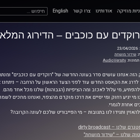
חיפוש:
יות מוזיקה
אודותינו
צרו קשר
English
רוקדים עם כוכבים – הדירוג המלא 
23
:
שידור מושחת
תמונות:
AudioVersity
הזה אנחנו עושים סדר בעונה החדשה של "רוקדים עם כוכבים" ומנ
 לדרג את הקאסט החדש עוד לפני הצעד הראשון על הרחבה – ניתחנו אי
להפתיע, מי עלול לאכזב ומה הציפיות (הגבוהות) שלנו מכל אחד מהם.
ו מי יגיע רחוק ומי יסיים את דרכו מוקדם מהצפוי, ואנחנו מחכים לש
ם אחרת לגמרי.
להאזין ותגידו לנו בתגובות – מי הפייבוריט שלכם לעונה הקרובה?
 שלנו – dirty.broadcast
וק שלנו – "שידור מושחת"