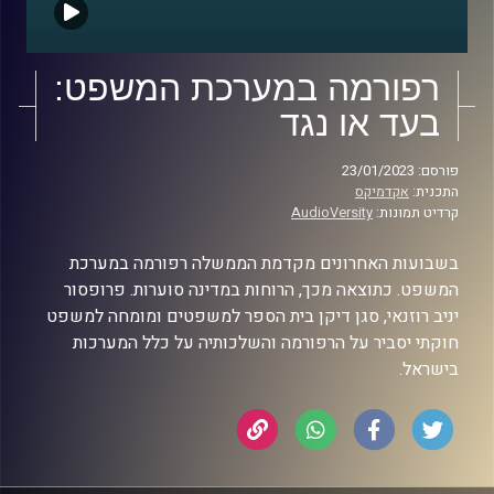
רפורמה במערכת המשפט:
בעד או נגד
פורסם: 23/01/2023
התכנית:
אקדמיקס
קרדיט תמונות:
AudioVersity
בשבועות האחרונים מקדמת הממשלה רפורמה במערכת
המשפט. כתוצאה מכך, הרוחות במדינה סוערות. פרופסור
יניב רוזנאי, סגן דיקן בית הספר למשפטים ומומחה למשפט
חוקתי יסביר על הרפורמה והשלכותיה על כלל המערכות
בישראל.