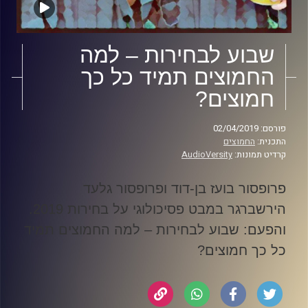
שבוע לבחירות – למה
החמוצים תמיד כל כך
חמוצים?
פורסם: 02/04/2019
התכנית:
החמוצים
קרדיט תמונות:
AudioVersity
פרופסור בועז בן-דוד ופרופסור גלעד
הירשברגר במבט פסיכולוגי על בחירות 2019
.
והפעם: שבוע לבחירות – למה החמוצים תמיד
כל כך חמוצים
?