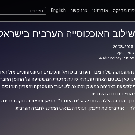
חיפוש:
יות מוזיקה
אודותינו
צרו קשר
English
שילוב האוכלוסייה הערבית בישראל
26
:
אקדמיקס
תמונות:
AudioVersity
ת התעסוקה של הציבור הערבי בישראל והפערים המשמעותיים מול האו
נו כאן בשנים האחרונות, היא סוגיה מרכזית המשפיעה על החוסן החברת
 לפגיעה בצמיחה במשק ובתוצר, לשיעורי התעסוקה והפריון הנמוכים 
 החיים בחברה הערבית
דון בסוגיות הללו הצטרפה אלינו היום ד״ר מריאן תחאוכו, חוקרת בכירה 
ה – אוניברסיטת רייכמן, ועומדת בראש המרכז לחברה הערבית.