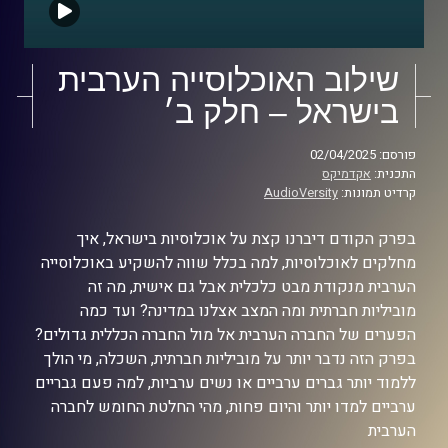
שילוב האוכלוסייה הערבית
בישראל – חלק ב׳
פורסם: 02/04/2025
התכנית:
אקדמיקס
קרדיט תמונות:
AudioVersity
בפרק הקודם דיברנו קצת על אוכלוסיות בישראל, איך
מחלקים לאוכלוסיות, למה בכלל שווה להשקיע באוכלוסייה
הערבית מנקודת מבט כלכלית אבל גם אישית, מה זה
מוביליות חברתית ומה המצב אצלנו במדינה? ועד כמה
הפערים של החברה הערבית אל מול החברה הכללית גדולים?
בפרק הזה נדבר יותר על מוביליות חברתית, השכלה, מי הולך
ללמוד יותר גברים ערביים או נשים ערביות, למה פעם גבריים
ערביים למדו יותר והיום פחות, מהי החלטת החומש לחברה
הערבית