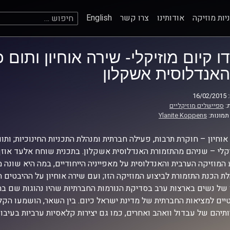
חיפוש:
יות מוזיקה
אודותינו
צרו קשר
English
דו קיום מוזיקלי- שירה אוחיון ותום 
האנדלוסית אשקלון
16
:
ספיישלים מוזיקליים
תמונות:
Ylanite Koppens
אוחיון – חוקרת תרבות, פעילה חברתית ומנהלת התכניות החינוכיות; ותו
קלי – שניהם מהתזמורת האנדלוסית אשקלון. בתכנית שוחח אלעד אוזן
 המוזיקה הערבית והאנדלוסית על מאפייניה הייחודיים, במה היא שונה
ת הכנת התזמורת לביצוע המוזיקה הזו; ועם שירה אוחיון על ההיבטים הה
של נשים בארצות ערב בסדיקת הנורמות החברתיות שהיו נהוגות שם ב
טיים למציאות החברתית של מדינת ישראל כיום. בין השאר, הושמעו הקל
ותיהם של עבדול וואהב ואחרים, כמו גם יצירות קלאסיות ערביות בעיבוד