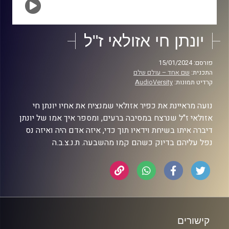
יונתן חי אזולאי ז"ל
פורסם: 15/01/2024
התכנית:
שם אחד – עולם שלם
קרדיט תמונות:
AudioVersity
נועה מראיינת את כפיר אזולאי שמנציח את אחיו יונתן חי
אזולאי ז"ל שנרצח במסיבה ברעים, ומספר איך אמו של יונתן
דיברה איתו בשיחת וידאיו תוך כדי, איזה אדם היה ואיזה נס
נפל עליהם בדיוק כשהם קמו מהשבעה. ת.נ.צ.ב.ה
קישורים