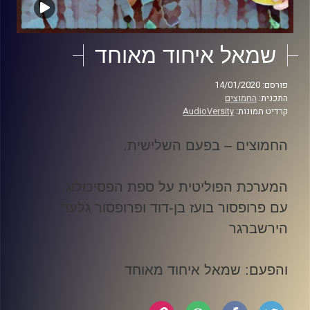
שמאל איחוד מאוחד
פורסם: 14/01/2020
התכנית:
החמוצים
קרדיט תמונות:
AudioVersity
החמוצים – בפעם השלישית
.
המערכת הפוליטית על ספת הפסיכולוג,
עם פרופסור בועז בן-דוד ופרופסור גלעד
הירשברגר
והפעם: שמאל איחוד מאוחד