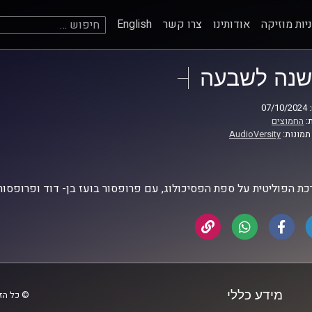
חיפוש:
יות מוזיקה
אודותינו
צרו קשר
English
שנה לשבעה
07
:
החמוצים
תמונות:
AudioVersity
ת הפוליטית על ספת הפסיכולוג, עם פרופסור בועז בן- דוד ופרופסור
מידע כללי
© כל הזכ