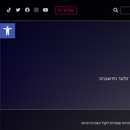
שידור חי
פתח סרגל
 גלעד הירשברגר.
ויות שמורות לקול האוניברסיטה