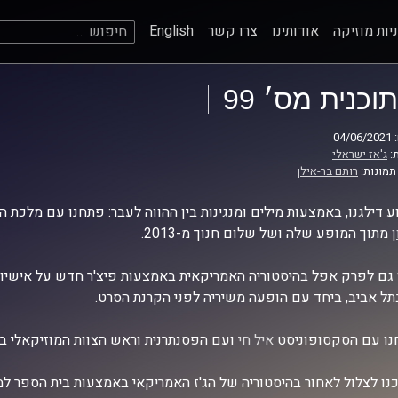
חיפוש:
יות מוזיקה
אודותינו
צרו קשר
English
תוכנית מס׳ 99
04
:
ג'אז ישראלי
תמונות:
רותם בר-אילן
 דילגנו, באמצעות מילים ומנגינות בין ההווה לעבר: פתחנו עם מלכת ה
מתוך המופע שלה ושל שלום חנוך מ-2013.
 גם לפרק אפל בהיסטוריה האמריקאית באמצעות פיצ'ר חדש על אישיו
תל אביב, ביחד עם הופעה משיריה לפני הקרנת הסרט.
ו עם הסקסופוניסט
איל חי
ועם הפסנתרנית וראש הצוות המוזיקאלי ב
ו לצלול לאחור בהיסטוריה של הג'ז האמריקאי באמצעות בית הספר למ