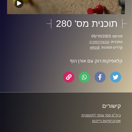
תוכנית מס' 280
פורסם: 05/10/2025
התכנית:
קוואדרופוניה
קרדיט תמונות:
włodi
קלאסיקות רוק עם אורן הוף
קישורים
ביה"ס סמי עופר לתקשורת
אוניברסיטת רייכמן