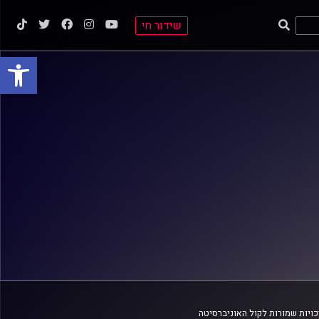
שידור חי
פתח סרגל
ויות שמורות לקול האוניברסיטה