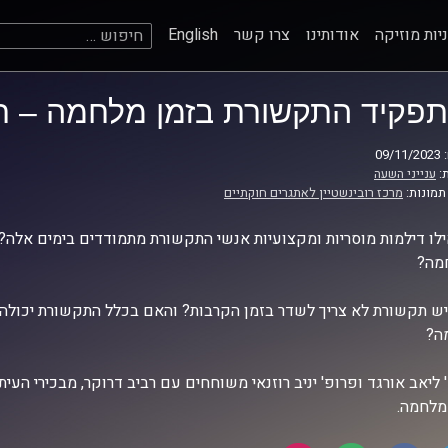
חיפוש:
יות מוזיקה
אודותינו
צרו קשר
English
תפקיד התקשורת בזמן מלחמה – רב
09
:
ענייני השעה
תמונות:
מרכז רובינשטיין לאתגרים חוקתיים
לו דילמות מוסריות ומקצועיות אנשי התקשורת מתמודדים בימים אלה? 
מה?
ש תקשורת לא צריך לשדר בזמן הקרבות? והאם בכלל התקשורת יכולה 
ה?
 ליאב אורגד ופרופ' יניב רוזנאי משוחחים עם רביב דרוקר, מבכירי הע
מלחמה.