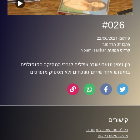
#026
פורסם: 22/06/2021
התכנית:
תדר פגר
קרדיט תמונות:
Noam Isachar
רון גיסין ונועם ישכר צוללים לנבכי המוזיקה הפופולרית
בחיפוש אחר שירים נשכחים ולא מספיק מוערכים
קישורים
ביה"ס סמי עופר לתקשורת
אוניברסיטת רייכמן