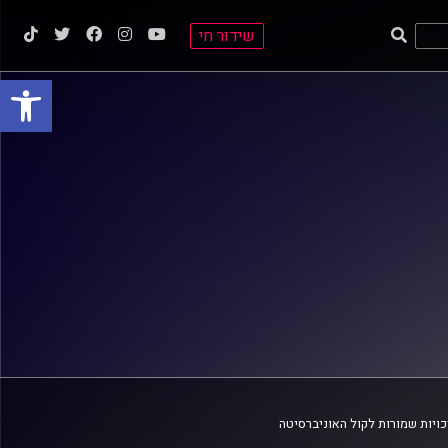
שידור חי
פתח סרגל
ויות שמורות לקול האוניברסיטה