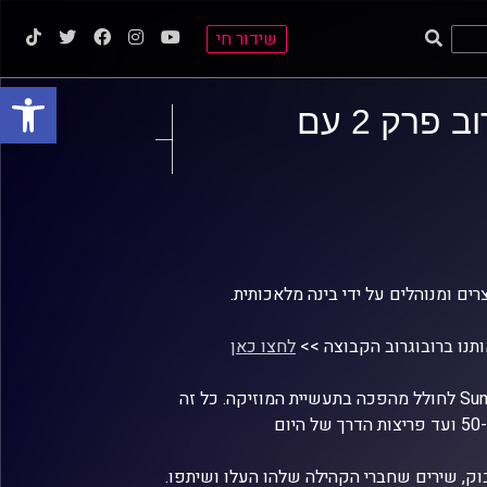
שידור חי
פתח סרגל
למתוח את גבולות המכונה | רובוגרוב פרק 2 עם
ם ומנוהלים על ידי בינה מלאכותית.
תנו ברובוגרוב הקבוצה >>
לחצו כאן
הפרק נפתח עם מניפסט של רובו השדרן הרובוטי לגבי היכולות של Suno i-Udio לחולל מהפכה בתעשיית המוזיקה. כל זה
ק, שירים שחברי הקהילה שלהו העלו ושיתפו.