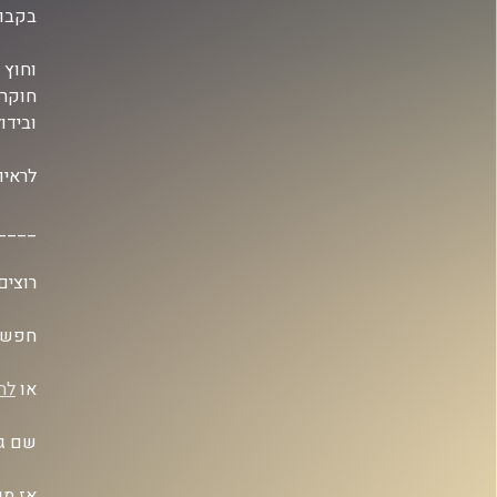
בקבוצ
וחוץ 
ובידול
לראיון
____
רוצים
חפשו 
או
לח
שם גם
אז מו