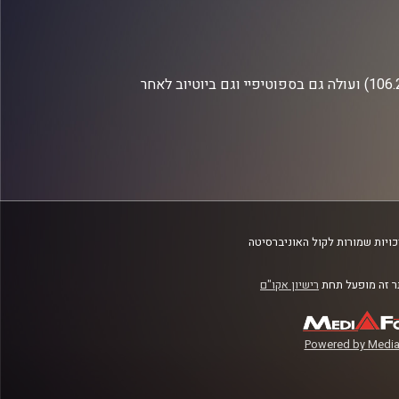
התכנית משודרת בכל יום שלישי בשעה 21:00 ברדיו קול האוניברסיטה (106.2FM) ועולה גם בספוטיפיי וגם ביוטיוב לאחר
ויות שמורות לקול האוניברסיטה
 זה מופעל תחת
רישיון אקו"ם
Powered by Media