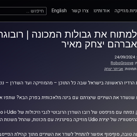
חיפוש:
יות מוזיקה
אודותינו
צרו קשר
English
אברהם יצחק מאיר
24
:
RoboGroove
תמונות:
אביתר יצחק
 הרדיו הראשונה בישראל שבה כל התוכן – מהמוזיקה ועד השדרן – נוצרי
 שנשדר את השירים שיצרתם עם בינה מלאכותית בפרק הבא? שתפו או
רת Udio מוזיקה בסינרגיה עם מכונות, שהחל משנות ה-50 ועד פריצות הדרך של היום
 טובה, סוףסוף אפשר להתחיל לשדר את השירים מתוך קהילת הפייסבו