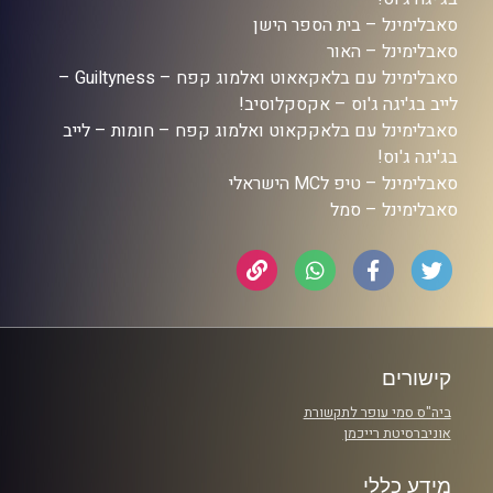
סאבלימינל – בית הספר הישן
סאבלימינל – האור
סאבלימינל עם בלאקאאוט ואלמוג קפח – Guiltyness –
לייב בג'יגה ג'וס – אקסקלוסיב!
סאבלימינל עם בלאקקאוט ואלמוג קפח – חומות – לייב
בג'יגה ג'וס!
סאבלימינל – טיפ לMC הישראלי
סאבלימינל – סמל
קישורים
ביה"ס סמי עופר לתקשורת
אוניברסיטת רייכמן
מידע כללי