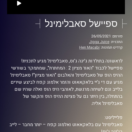
ספיישל סאבלימינל
פורסם: 26/05/2021
התכנית:
Jigga Juice
קרדיט תמונות:
Hen Macabi
לראשונה בתולדות ג'יגה ג'וס, סאבלימינל מגיע לתכנית!
ספיישל לכבוד "האור מציון 2 : המחתרת", שמתמקד בשורשי
ההיפ הופ של סאבלימינל והאלבום "האור מציון"! סאבלימינל
מגיע עם די ג'יי בלאקאאוט והזמר אלמוג קפח לביצע שירים
בלייב וגם לשיחה מרגשת, לאוהבי היפ הופ ואלה שהיו שם
בהתחלה, בין היתר גם על סצינת ההיפ הופ והקשר של
סאבלימינל אליה.
פלייליסט:
סאבלימינל עם בלאקאאוט ואלמוג קפח – יותר מחבר – לייב
בג'יגה ג'וס!