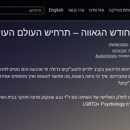
חיפוש:
יות מוזיקה
אודותינו
צרו קשר
English
חודש הגאווה – תרחיש העולם העויי
29
:
אקדמיקס
תמונות:
AudioVersity
 מחבריהם. איך זה נראה בשטח, מה אפשר לעשות ואיך מווסתים אמיר
"קים?
ו לחלק השלישי של השיחה עם ד"ר גבע שנקמן מרצה וחוקר בבית הספר
LGBTQ+ .