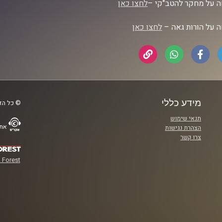
 על מחקר להטב"קי –
לחצו כאן
 על הורות גאה –
לחצו כאן
מידע כללי
© כל הזכ
תנאי שימוש
אתר
הצהרת נגישות
צרו קשר
 Forest