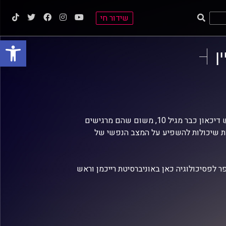
שידור חי
פתח סרגל
ן
ששכיחות הדיכאון בקרב ילדים להטב"קים גדולה פי ארבעה והם נוטים לחוש דיכאון כבר מגיל 10, משום שהם מרגישים
ות שיכולות להשפיע על המצב הנפשי של
 לפסיכולוגיה כאן באוניברסיטת רייכמן וראש