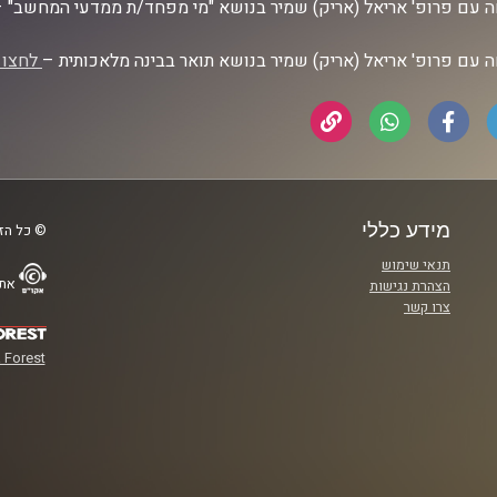
 עם פרופ' אריאל (אריק) שמיר בנושא "מי מפחד/ת ממדעי המחשב" 
 עם פרופ' אריאל (אריק) שמיר בנושא תואר בבינה מלאכותית –
לחצו 
מידע כללי
© כל הזכ
תנאי שימוש
אתר
הצהרת נגישות
צרו קשר
 Forest