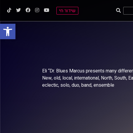
שידור חי
פתח סרגל
Eli “Dr. Blues Marcus presents many differe
New, old, local, international, North, South, 
eclectic, solo, duo, band, ensemble