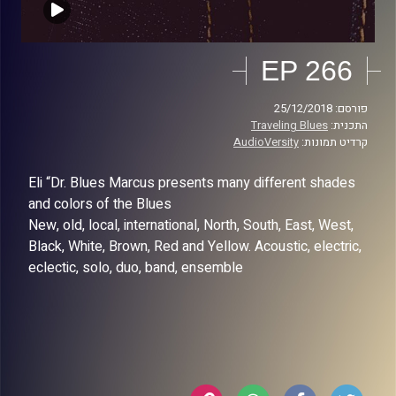
EP 266
פורסם: 25/12/2018
התכנית:
Traveling Blues
קרדיט תמונות:
AudioVersity
Eli “Dr. Blues Marcus presents many different shades
and colors of the Blues
New, old, local, international, North, South, East, West,
Black, White, Brown, Red and Yellow. Acoustic, electric,
eclectic, solo, duo, band, ensemble