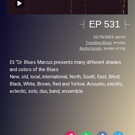
EP 531
פורסם: 22/10/2025
התכנית:
Traveling Blues
קרדיט תמונות:
AudioVersity
Eli “Dr. Blues Marcus presents many different shades
and colors of the Blues
New, old, local, international, North, South, East, West,
Black, White, Brown, Red and Yellow. Acoustic, electric,
eclectic, solo, duo, band, ensemble