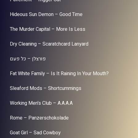
Hideous Sun Demon – Good Time
The Murder Capital – More Is Less
Dry Cleaning – Scaratchcard Lanyard
פורצלן – כל פעם
Fat White Family – Is It Raining In Your Mouth?
Sleaford Mods – Shortcummings
Working Men's Club – A.A.A.A
Rome – Panzerschokolade
Goat Girl – Sad Cowboy