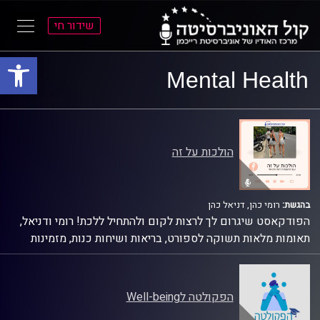
שידור חי
פתח סרגל
ל
ל
Mental Health
תוכן
תפריט
ראשי
ראשי
הולכות על זה
בהגשת:
רומי כהן, דניאל כהן
הפודקאסט שיגרום לך לרצות לקום ולהתחיל ללכת! רומי ודניאל,
תאומות מלאות תשוקה לספורט, בריאות ושיחות כנות, מזמינות
אותך להיכנס לעולם מלא בהשראה, צחוקים ואורחים שישאירו
אותך עם מוטיבציה חדשה.
בפרקים תמצאי סיפורים שיביאו לך רצון לזוז, רעיונות שיעשו לך
הפקולטה לWell-being
חשק לפעול, וטיפים שיפתחו לך את הדרך – לא רק בהליכה, אלא