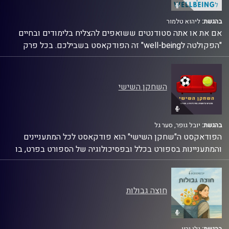
גם בחיים.
אז מה את אומרת? הצטרפי אלינו להליכה קלילה, תני לקצב להוביל
בהגשת:
ליהוא טלמור
אותך, ותאספי אנרגיות חדשות לכל צעד בדרך שלך!
אם את או אתה סטודנטים ששואפים להצליח בלימודים ובחיים
"הפקולטה לwell-being" זה הפודקאסט בשבילכם. בכל פרק
ליהוא טלמור מדבר עם מומחים ומובילים בתחומים שונים, כמו
בריאות נפשית, קריירה, כלכלה והתמודדות עם לחץ. ליהוא יחלוק
את החוויה האישית שלו כסטודנט במאה ה-21, ויציע כלים ועצות
השחקן השישי
שיעזרו לכם לנהל את החיים בצורה בריאה ומאושרת.
בהגשת:
יובל גופר, סער גל
הפודאקסט ה"שחקן השישי" הוא פודקאסט לכל המתעניינים
והמתעניינות בספורט בכלל ובפסיכולוגיה של הספורט בפרט, בו
תוכלו לשמוע אותנו מדברים על כל ענפי הספורט וההשפעות
הפסיכולוגיות שלהם מסיפורים, ראיונות ומחקרים.
חוצה גבולות
יובל גופר וסער גל הם שני חובבי ספורט מושבעים, יובל גופר הוא
פסיכולוג בהתמחות קלינית, וסער גל פסיכולוג של קבוצות ספורט
וגם פסיכולוג של ספורטאים וספורטאיות פרטניים.
בהגשת:
גלי ירון