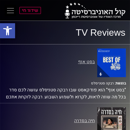
שידור חי
פתח סרגל
ל
ל
TV Reviews
תוכן
תפריט
ראשי
ראשי
בסט אוף
בהגשת:
רבקה סטניסלס
"בסט אוף" הוא פודקאסט שבו רבקה סטניסלס עושה לכם סדר
בכל מה שווה לראות, לקרוא ולשמוע השבוע. רבקה לוקחת אתכם
למסע בין סרטים שמעמיקים את המציאות, ספרים שנוגעים בלב
ודוקו שחושף את מה שקורה מאחורי הקלעים של החיים שלנו. זה
המקום למי שמחפש המלצות איכותיות עם ערך מוסף, בלי לחפור-
חיה בסדרה
פשוט תרבות טובה.