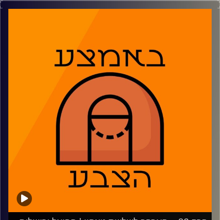
הפועל ת"א החתימה את וסיליה מיציץ', אלייז'ה בראיינט ומכוונת
הכי גבוה שאפשר, מכבי ת"א והפועל ירושלים מנסות לשמור
על הקיים ומקוות שזה יספיק במסגרות המקומיות. מבט על
המפתיעות ביורוליג וב-NBA.
01:43 – פינת ההיסטוריה של נמרוד ורועי
02:35 – הפועל תל אביב מתחמשת בגדול
13:27 – מכבי תל אביב עדיין ישנה
24:44 – הפועל ירושלים סומכת על הדינמיקה
33:52 – הקיץ של נבחרות ישראל הצעירות עד כה
39:30 – מבט על קבוצות היורוליג הבולטות
50:30 – סוקרים את הנעשה ב-NBA
01:03:00 – משחקון
משתתפים: נמרוד כהנוב, דרור פישר, גיא צוק, רועי ויינברג