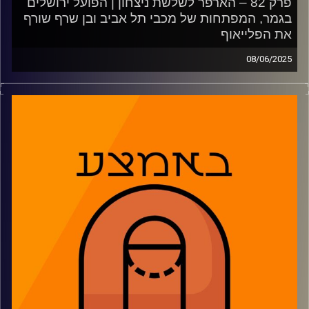
פרק 82 – הארפר לשלשת ניצחון | הפועל ירושלים
קרדיט תמונות:
AudioVersity
בגמר, המפתחות של מכבי תל אביב ובן שרף שורף
את הפלייאוף
08/06/2025
פאסטברייק:
סיכום המשחק בין הפועל ת"א להפועל ירושלים, מבט על
הגמר מול מכבי ת"א, מה שנשאר לאדומים והפלייאוף המוצלח
של בן שרף. מסכמים את המשחק הראשון בסדרת הגמר ה-
NBA ומסיימים במשחקון שהשאיר אותנו המומים
02:30: נמרוד כהנוב עושה גיל ברק
02:33: משחק 3 גדול מהחיים
12:07: מי האקס פקטור בסדרת הגמר?
23:00: הפועל תל אביב בעונה מוצלחת, אבל כאן היא נכשלה