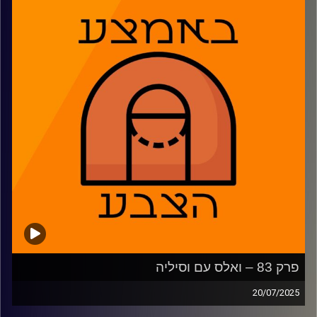
ג'וזאייה ג'ורדן ג'יימס. מבט על גל הסנטרים שעוברים מה-NBA
לאירופה ומשחקון.
01:45 – נבחרת ישראל: מי, מה ומה הציפיות?
14:38 – המוקשים ביריבות באליפות
22:55 – הקיץ של מכבי ת"א
32:11 – השמות השקטים של הפועל י-ם
37:41 – הגבוהים מה-NBA בורחים לאירופה
43:43 – משחקון בחסות רועי ויינברג
משתתפים: נמרוד כהנוב, רז בוזגלו, רועי ויינברג
קרדיט תמונות:
AudioVersity
פרק 83 – ואלס עם וסיליה
20/07/2025
פאסטברייק: