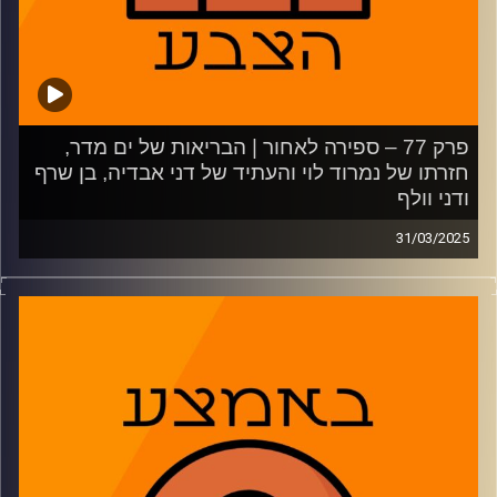
קרדיט תמונות:
AudioVersity
פרק 77 – ספירה לאחור | הבריאות של ים מדר,
חזרתו של נמרוד לוי והעתיד של דני אבדיה, בן שרף
ודני וולף
31/03/2025
פאסטברייק:
מתכוננים למשחק השלישי בסדרה של הפועל ת"א נגד ולנסיה,
מהכשירות של מדר ועד המפתחות לסנסציה. מבט על הקאמבק
של נמרוד לוי וחלוקת הכוחות במכבי ת"א, היורוליג הצמוד
והמצב של שרף לקראת הדראפט
02:40: הפועל תל אביב מול האתגר הגדול בתולדותיה
12:29: החזרה של נמרוד לוי, הפריחה של אוסטין וויילי