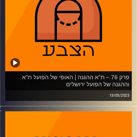
20:32: המפתחות של מכבי תל אביב לשבוע הקרוב
30:05: אפריל המשוגע ביורוליג
37:34: מניות היהודים בארצות הברית
45:10: משחקון
משתתפים: נמרוד כהנוב, דרור פישר, רועי ויינברג
קרדיט תמונות:
AudioVersity
פרק 76 – ת"א ההגנה | האופי של הפועל ת"א
וההגנה של הפועל ירושלים
13/03/2025
פאסטברייק:
מסכמים את רבעי גמר היורוקאפ, מהאופי בניצחון של הפועל
ת"א על טורק טלקום ועד ההפסד של הפועל ירושלים לגראן
קנריה. שאלת הסנטר של מכבי ת"א בלי חסיאל ריברו, עתיד
האולסטאר הישראלי והקושי של ריאל ביורוליג.