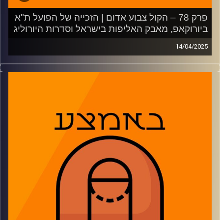
פרק 78 – הקול צבוע אדום | הזכייה של הפועל ת"א
ביורוקאפ, מאבק האליפות בישראל וסדרות היורוליג
14/04/2025
פאסטברייק:
מה שנשאר להפועל ת"א אחרי הזכייה ביורוקאפ והסיכוי של
מכבי ת"א והפועל ירושלים לאליפות, בין אם באמצעות החתמת
שחקן נוסף או מיצוי הפוטנציאל. מבט על הסדרות ביורוליג וב-
NBA.
2:27: הפועל תל אביב מייצרת מציאות חדשה
14:50: מכבי תל אביב והפועל ירושלים מתרגלות למציאות
החדשה
25:21: היורוליג מגיעה לשלבי ההכרעה
39:19: מתכוננים לפלייאוף ה-NBA
50:41 – משחקון
משתתפים: דרור פישר, רז בוזגלו, גיא צוק, רועי ויינברג