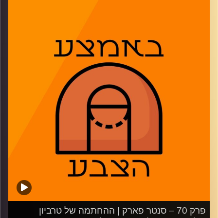
מסכמים שבוע קיצוני לכל הדעות, בו מכבי תל אביב שכחה את
ההגנה במלון והפועל תל אביב פירקה כל יריבה אפשרית. דנו
גם על השינויים שהפועל ירושלים יכולה לעשות כדי להשתפר,
השחקנים הטובים ביותר ביורוליג ומי צריך לזכות בתואר ה-
MVP – ניקולה יוקיץ' או שיי גילג'ס אלכסנדר
02:00: מוצאים אשמים במצב של מכבי תל אביב
11:20: הפועל תל אביב מפרקת, אבל האם היא תיכנע
לפוליטיקות שמחוץ למגרש?
21:15: מה הפועל ירושלים צריכה לעשות כדי לשחרר את
התלות בג'ארד הארפר
29:43: מתקשים לבחור את עשרת השחקנים הטובים בתולדות
היורוליג
36:33: מי צריך להיבחר ל-MVP של העונה ב-NBA?
42:43: משחקון זריז במיוחד
משתתפים: נמרוד כהנוב, רז בוזגלו, דרור פישר
פרק 70 – סנטר פארק | ההחתמה של טרביון