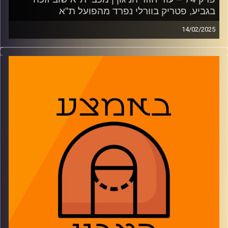
בגביע, פטריק בוורלי נפרד מהפועל ת"א
14/02/2025
פאסטברייק:
מכבי תל אביב הניפה גביע ורוקאס יוקובאיטיס משנה את גורלו
לנגד עינינו. הפועל ירושלים לא הגיעה וההיסטוריה חזרה על
עצמה. הפועל תל אביב סוף סוף נפרדה מפטריק בברלי, מה
אפשר לצפות לראות מהנבחרת ואיזה קבוצות אנחנו לא רוצים
לראות בפלייאוף ה-NBA.
01:50: מכבי תל אביב בפעם ה-46
14:23: הסיבות להפסד של הפועל ירושלים
24:45: הפועל ת"א הלחוצה נפרדת מבברלי
37:25: מתכוננים לחלון הקרוב של הנבחרת
44:03: משחררים דיסים על קבוצות המערב
52:28: משחקון
משתתפים: נמרוד כהנוב, גיא צוק, דרור פישר