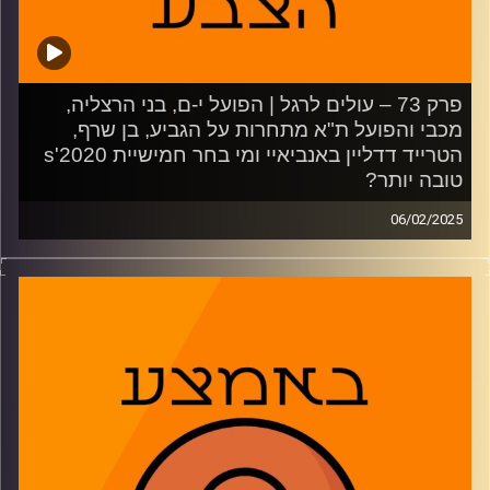
קרדיט תמונות:
AudioVersity
פרק 73 – עולים לרגל | הפועל י-ם, בני הרצליה,
מכבי והפועל ת"א מתחרות על הגביע, בן שרף,
הטרייד דדליין באנביאיי ומי בחר חמישיית 2020's
טובה יותר?
06/02/2025
פאסט ברייק:
מתכוננים לחצאי גמר הגביע בביאה, מהאיזון בהתקפה של
הפועל ירושלים, דרך הצבע של מכבי ת"א ועד רשימת הזרים
של הפועל לדרבי. מבט על העונה המוצלחת של בן שרף באולם
והסימנים לקראת המשך הדרך, וטירוף הטריידים ב-NBA כולל
לוקה דונצ'יץ', ד'ארון פוקס וג'ימי באטלר.
3:00 – בני הרצליה מול הפועל ירושלים
11:12 – דרבי תל אביבי, בירושלים
28:07 – בן שרף נפרד מהיורוקאפ