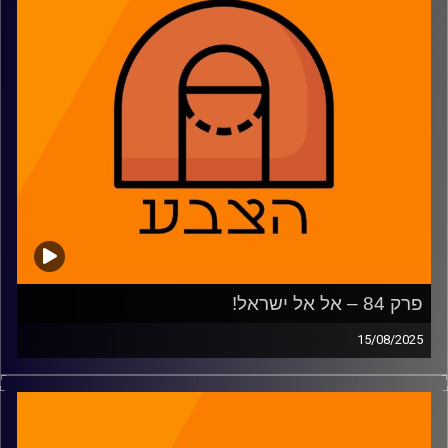
18:58 – נבחרת יוון מחכה לנו?
30:04 – נבחרת איטליה מחכה לנו?
38:05 – המצטיינות והמאכזבות של שלב הבתים
44:13 – הימורי שמינית גמר
46:50 – משחקון
משתתפים: נמרוד כהנוב, דרור פישר, גיא צוק, רועי ויינברג
פרק 84 – אל אל ישראל!
קרדיט תמונות:
AudioVersity
15/08/2025
פאסטברייק:
מתכוננים לאליפות אירופה שמחכה לנבחרת ישראל, מהבריאות
של ים מדר ועד החתיכות החסרות בסגל. מבט על היריבות בבית
ועל הקיץ של מכבי ת"א והפועל ירושלים, מלוני ווקר עד