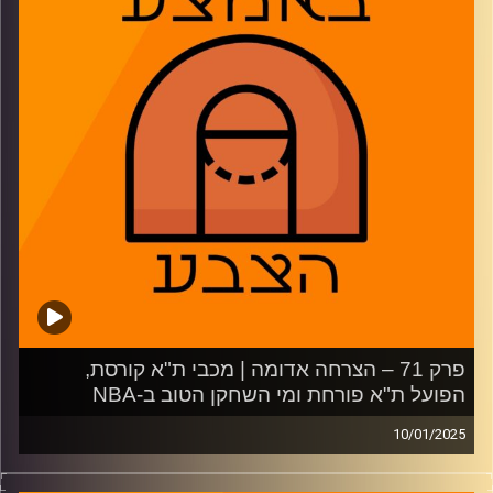
2:08 – מכבי תל אביב – עירוני נס ציונה
14:44 – הפועל תל אביב – מכבי רמת גן
23:37 – הפועל באר שבע – הפועל ירושלים
32:17 – בני הרצליה – הפועל חולון
39:17 – דניס סמית' בריאל מדריד, מה יהיה איתו?
44:50 – מחפשים יעד לג'ימי באטלר
50:09 – משחקון
משתתפים: דרור פישר, גיא צוק, רז בוזגלו
קרדיט תמונות:
AudioVersity
פרק 71 – הצרחה אדומה | מכבי ת"א קורסת,
הפועל ת"א פורחת ומי השחקן הטוב ב-NBA
10/01/2025
פאסטברייק: