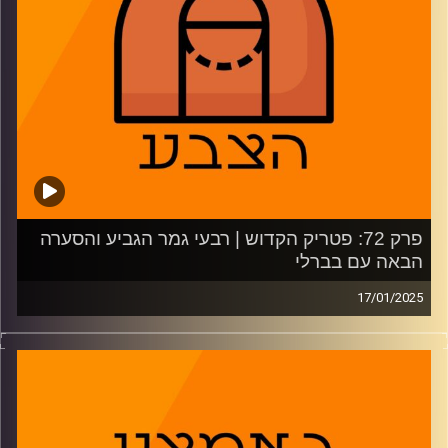
35:37 – עדיין בהלם מלוקה דונצ'יץ'
45:28 – מרימים לסן אנטוניו
47:48 – ג'ימי באטלר עם סטף קרי – זה יעבוד?
49:59 – הטרייד האנדרייטד
51:56 – משחקון חמישיות
משתתפים: נמרוד כהנוב, גיא צוק, רועי ויינברג
קרדיט תמונות:
AudioVersity
פרק 72: פטריק הקדוש | רבעי גמר הגביע והסערה
הבאה עם בברלי
17/01/2025
מתכוננים לרבעי גמר גביע המדינה – ההרגלים הרעים של מכבי
תל אביב, הכוכב שמשגע את הפועל תל אביב, הפועל ירושלים
והמפגש המסקרן בין הרצליה לחולון. ניתחנו את ההחתמה
החדשה של ריאל מדריד, ומה יקרה עם ג'ימי באטלר?