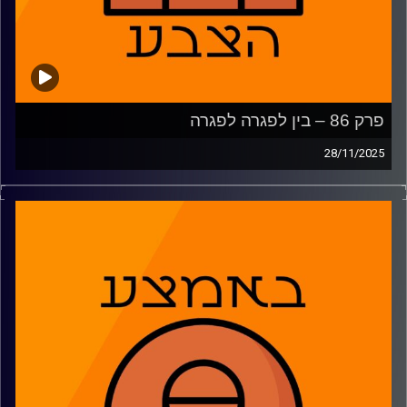
פרק 86 – בין לפגרה לפגרה
28/11/2025
אחרי פגרה ממושכת, חזרנו לחלק תעודות שליש למכבי
והפועל תל אביב והתכוננו למשחקים שמצפים לנבחרת ישראל
בפגרה. שלחנו מאמני יורוליג הביתה, והאם השיטה של
פורטלנד לא מתאימה לדני אבדיה?
02:15: מי אשם במצב של מכבי תל אביב?
15:05: הסיטואציה של הישראלים בהפועל תל אביב
26:45: נבחרת ישראל בדרך לקמפיין מפתיע?
33:48: מפטרים מאמנים ביורוליג