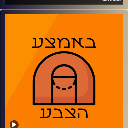
פאסטברייק:
פלייאוף ליגת ווינר נפתח והתכנסנו כדי לדון על המצ'אפים
ברבעי הגמר, בין הסדרות היותר פשוטות על הנייר ועד אלו היותר
צמודות. בנוסף דנו על הסדרה שנגמרה בין אולימפיאקוס
לריאל מדריד ודנו על הפלייאוף המרתק ב-NBA, כולל העתיד
של הלייקרס והבאקס
2:52: מכבי תל אביב רוצה סוויפ
9:41: הפועל תל אביב והאודישן של גור לביא
15:03: הזר שיכול להעלות את התקרה של הפועל ירושלים
23:23: איזה צ'ינאנו אונואקו הפועל חולון תפגוש?
30:31: אולימפיאקוס מדיחה את ריאל מדריד
39:05: פלייאוף ה-NBA בשיאו, הלייקרס והבאקס פחות
52:04: משחקון
משתתפים: נמרוד כהנוב, דרור פישר, גיא צוק
קרדיט תמונות:
AudioVersity