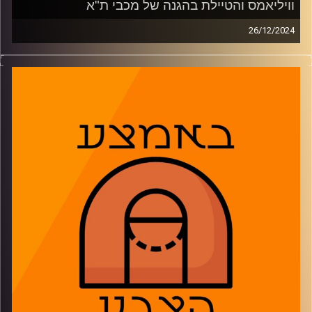
קרדיט תמונות:
AudioVersity
וויליאמס והטיילת בהגנה של מכבי ת"א
26/12/2024
פאסטברייק:
הדרך בה טרביון וויליאמס יכול לשנות את ההתקפה של מכבי
תל אביב ומה שנשאר להציל מההגנה. ההיררכיה של הפועל ת"א
בעידן איטודיס, העומס על ג'ארד הארפר בהפועל ירושלים
והתקרה של בני הרצליה. האקסים של מכבי ת"א ביורוליג
ומשחקי חג המולד ב-NBA
02:26: טרביון וויליאמס ישנה את ההתקפה של מכבי תל אביב?
14:36: קאבוקלו ובלייקני כמשל לעונה של הפועל תל אביב
21:36: האם ההופעה של הפועל ירושלים בקלאסיקו הייתה חד
פעמית?
29:19: בני הרצליה כמדד להצלחה בליגת ווינר
33:39: מכבי ת"א ממהרת מדי עם הזרים שלה?
40:13: מתלהבים מליל כריסמס נהדר
47:42: משחקון
משתתפים: נמרוד כהנוב, רועי ויינברג, דרור פישר