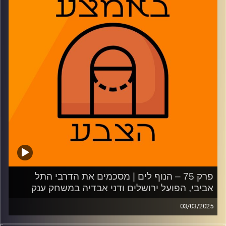
02:46: הפועל תל אביב מצאה נשק חדש
14:28: הפועל ירושלים נעדרת ומסיימת את דרכה באירופה
22:11: כמה הפציעה של חסיאל ריברו משמעותית למכבי תל
אביב
27:00: האם האולסטאר באמת כזה גרוע?
31:01: ריאל מדריד כמשל לשושלת מתפרקת
38:10: דנבר, אוקלהומה ומה שביניהן
44:39: משחקון
משתתפים: נמרוד כהנוב, דרור פישר, רועי ויינברג
קרדיט תמונות:
AudioVersity
פרק 75 – הנוף לים | מסכמים את הדרבי התל
אביבי, הפועל ירושלים ודני אבדיה במשחק ענק
03/03/2025
פאסטברייק: