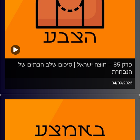
44:47: דני אבדיה אולסטאר
54:16: משחקון
משתתפים: נמרוד כהנוב, גיא צוק ודרור פישר
קרדיט תמונות:
AudioVersity
פרק 85 – חוצה ישראל | סיכום שלב הבתים של
הנבחרת
04/09/2025
פאסטברייק:
סיכום שלב הבתים של הנבחרת, מהדומיננטיות של אבדיה ועד
סימני השאלה סביב מדר וסורקין. מבט על איטליה ויוון לקראת
המשך הטורניר ועל המצטיינות טורקיה וגרמניה והמאכזבות
השונות.
2:34 – סיכום שלב הבתים של נבחרת ישראל