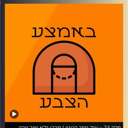
מסכמים את הניצחון של הפועל ת"א על מכבי ת"א בדרבי, מים
מדר, דרך האזורית הצהובה ועד שאלת בלאט וההעדרויות. מבט
על חלוקת הכוחות בהפועל ירושלים ומאבק הביתיות, על סייבן
לי באולימפיאקוס ועל המשך הדרך אחרי הטריפל דאבל של דני
אבדיה.
02:13: הפועל תל אביב מנצחת דרבי ראשון לעונה
13:02: מכבי תל אביב בהפסד יחסית מעודד
21:44: הפועל ירושלים שוב עם גבוה אחד ואולי זה דווקא טוב
לה
29:15: סייבן לי באולימפיאקוס זה שילוב מוצלח?
36:56: חוגגים טריפל דאבל עם דני אבדיה
47:01: משחקון
משתתפים: נמרוד כהנוב, דרור פישר, רועי ויינברג
קרדיט תמונות:
AudioVersity
פרק 74 – עוד חוזר הניגון | מכבי ת"א שוב זוכה