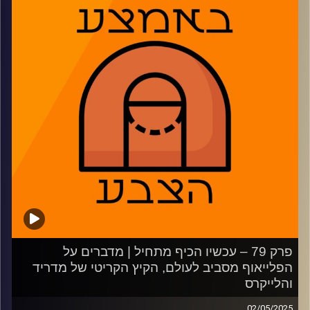
הנוער המרגש ומתלהבים מפיינל פור היורוליג ופלייאוף ה-NBA
2:07 – הפועל נגד הפועל על מקום בגמר
15:23 – המנוחה של מכבי תל אביב לפני הפועל חולון
23:05 – נבחרי העונה של ליגת העל
29:42 – המחווה המרגשת בגמר הנוער
32:41 – הימורים מפתיעים על פיינל פור היורוליג
42:07 – גמרים אזוריים ב-NBA
53:12 – משחקון
משתתפים: נמרוד כהנוב, רז בוזגלו, גיא צוק, דרור פישר
קרדיט תמונות:
AudioVersity
פרק 79 – עכשיו הכיף מתחיל | מדברים על
הפלייאוף מסביב לעולם, הקיץ הקריטי של מדריד
והלייקרס
02/05/2025