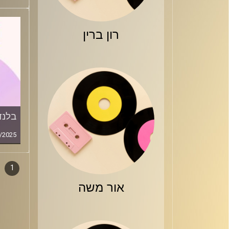
רון ברין
בלנד
/2025
1
דפדו
סגירה
אור משה
פרקי