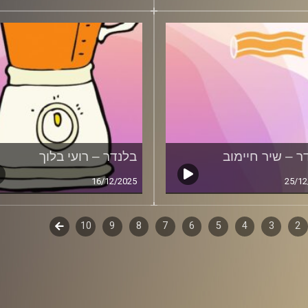
ר – שיר חיימוב
בלנדר – רועי בלוך
16/12/2025
25/12
2
ף
3
4
5
6
7
8
9
10
לשלב
הבא
ם