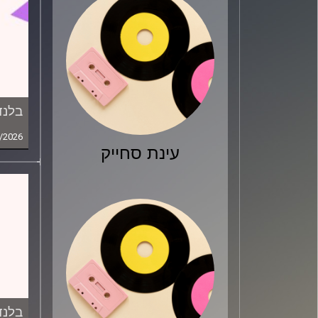
בלנד
/2026
עינת סחייק
בלנד