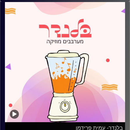
קרדיט תמונות:
AudioVersity
בלנדר- עמית פרידמן