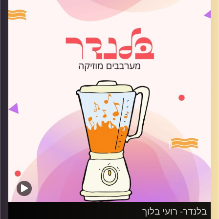
קרדיט תמונות:
AudioVersity
בלנדר- רועי בלוך