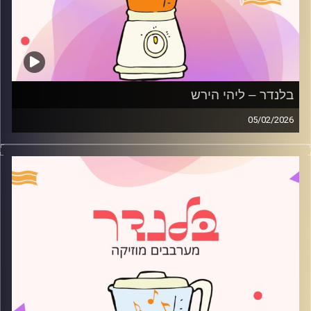
בלנדר – ליהי הירש
05/02/2026
מוזיקה רגועה לפתוח איתה את הבוקר בהגשת ליהי הירש
קרדיט תמונות:
AudioVersity