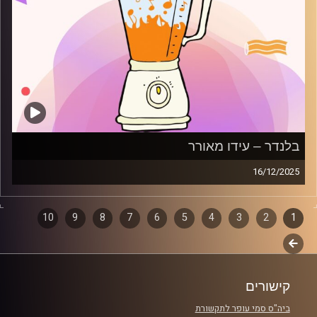
בלנדר – עידו מאורר
16/12/2025
מוזיקה קצבית חדשה עם עידו מאורר
1
2
דפדוף
3
4
5
6
7
8
9
10
קרדיט תמונות:
AudioVersity
לשלב
פרקים
הבא
קישורים
ביה"ס סמי עופר לתקשורת