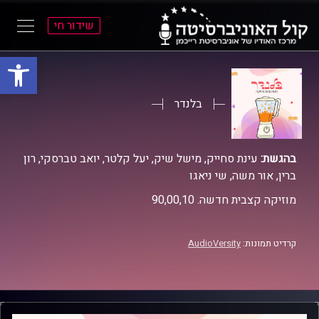
שידור חי
פתח סרגל
ל
ל
תוכן
תפריט
ראשי
ראשי
בלנדר
בהגשת:
עינת סחייק, מישל שיק, יעל קלטר, יואב טברסקי, רון
ברין, אור משה, שי ניאגו
מוזיקה קצבית חדשה. 90,00,10
קרדיט תמונות:
AudioVersity