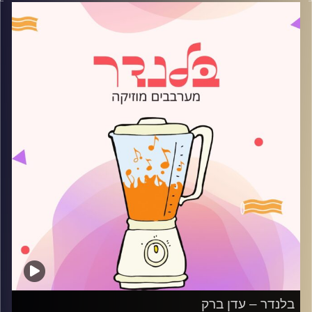
קרדיט תמונות:
AudioVersity
בלנדר – עדן ברק