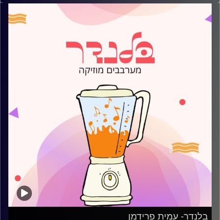
קרדיט תמונות:
AudioVersity
בלנדר- עמית פרידמן