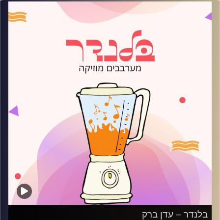
קרדיט תמונות:
AudioVersity
בלנדר – עדן ברק