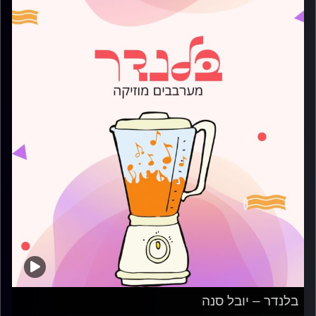
בלנדר – יובל סנה