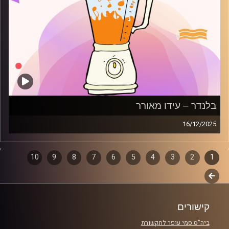
בלנדר – עידו מאורר
16/12/2025
מוזיקה קצבית חדשה עם עידו מאורר
1
2
דפדוף
3
4
5
6
7
8
9
10
קרדיט תמונות:
AudioVersity
לשלב
פרקים
הבא
קישורים
ביה"ס סמי עופר לתקשורת