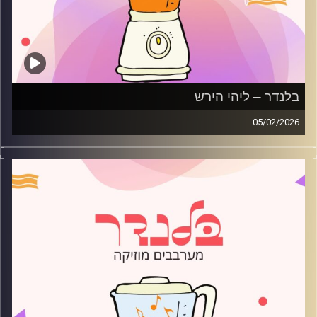
בלנדר – ליהי הירש
05/02/2026
מוזיקה רגועה לפתוח איתה את הבוקר בהגשת ליהי הירש
קרדיט תמונות:
AudioVersity