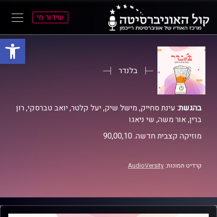
שידור חי
פתח סרגל
ל
ל
תוכן
תפריט
ראשי
ראשי
בלנדר
בהגשת:
עינת סחייק, מישל שיק, יעל קלטר, יואב טברסקי, רון
ברין, אור משה, שי ניאגו
מוזיקה קצבית חדשה. 90,00,10
קרדיט תמונות:
AudioVersity