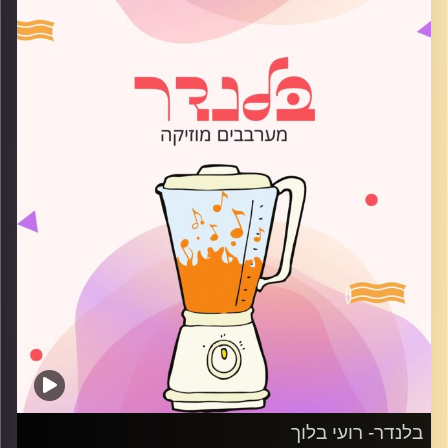
קרדיט תמונות:
AudioVersity
בלנדר- רועי בלוך