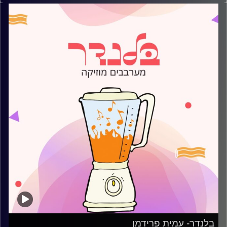
קרדיט תמונות:
AudioVersity
בלנדר- עמית פרידמן