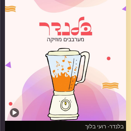
קרדיט תמונות:
AudioVersity
בלנדר- רועי בלוך