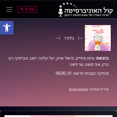
שידור חי
פתח סרגל
ל
ל
תוכן
תפריט
ראשי
ראשי
בלנדר
בהגשת:
עינת סחייק, מישל שיק, יעל קלטר, יואב טברסקי, רון
ברין, אור משה, שי ניאגו
מוזיקה קצבית חדשה. 90,00,10
קרדיט תמונות:
AudioVersity