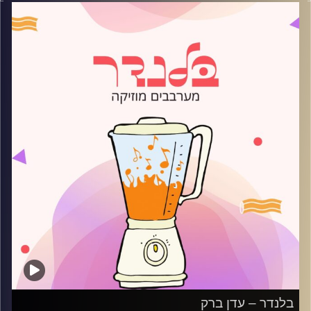
קרדיט תמונות:
AudioVersity
בלנדר – עדן ברק