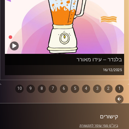
בלנדר – עידו מאורר
16/12/2025
מוזיקה קצבית חדשה עם עידו מאורר
1
2
דפדוף
3
4
5
6
7
8
9
10
קרדיט תמונות:
AudioVersity
לשלב
פרקים
הבא
קישורים
ביה"ס סמי עופר לתקשורת