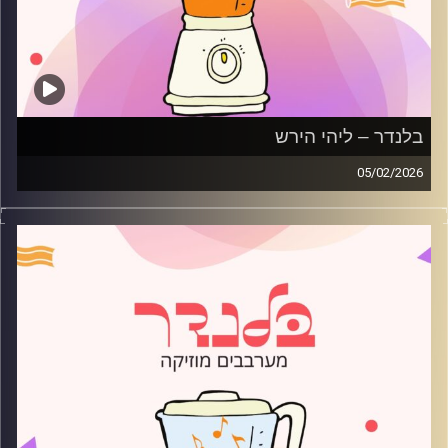
בלנדר – ליהי הירש
05/02/2026
מוזיקה רגועה לפתוח איתה את הבוקר בהגשת ליהי הירש
קרדיט תמונות:
AudioVersity