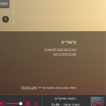
/2025
1
דפדו
סגירה
פרקי
קישורים
ביה"ס סמי עופר לתקשורת
אוניברסיטת רייכמן
האתר עוצב ונבנה באהבה על ידי
STUDIO DAY
כסאות מוזיקליים
משודר עכשיו
-
On Air