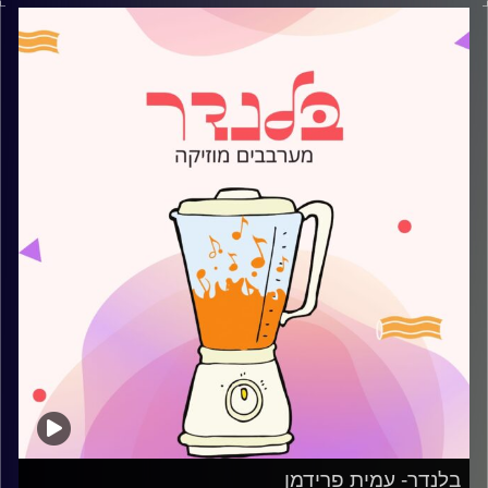
קרדיט תמונות:
AudioVersity
בלנדר- עמית פרידמן