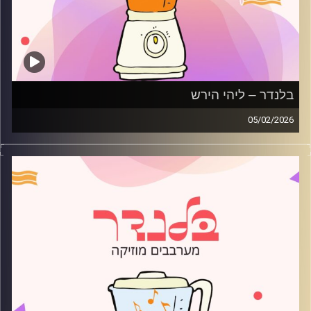
בלנדר – ליהי הירש
05/02/2026
מוזיקה רגועה לפתוח איתה את הבוקר בהגשת ליהי הירש
קרדיט תמונות:
AudioVersity