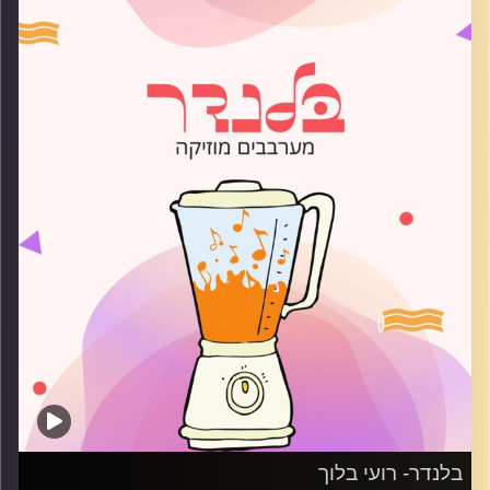
קרדיט תמונות:
AudioVersity
בלנדר- רועי בלוך