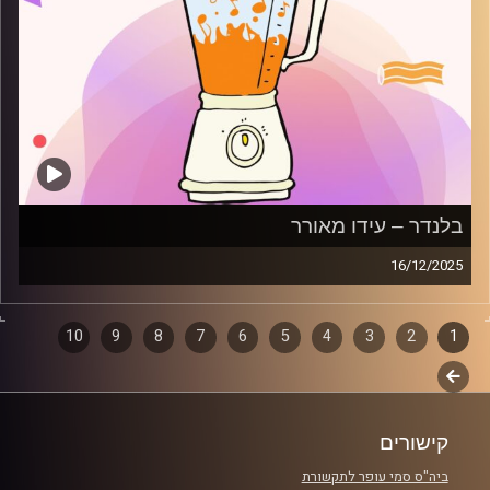
בלנדר – עידו מאורר
16/12/2025
מוזיקה קצבית חדשה עם עידו מאורר
1
2
דפדוף
3
4
5
6
7
8
9
10
קרדיט תמונות:
AudioVersity
לשלב
פרקים
הבא
קישורים
ביה"ס סמי עופר לתקשורת