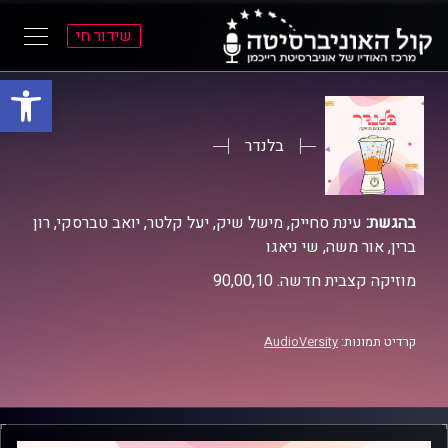
שידור חי
פתח סרגל
ל
ל
תוכן
תפריט
ראשי
ראשי
בלנדר
בהגשת:
עינת סחייק, מישל שיק, יעל קלטר, יואב טברסקי, רון
ברין, אור משה, שי ניאגו
מוזיקה קצבית חדשה. 90,00,10
קרדיט תמונות:
AudioVersity