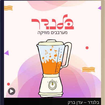
קרדיט תמונות:
AudioVersity
בלנדר – עדן ברק