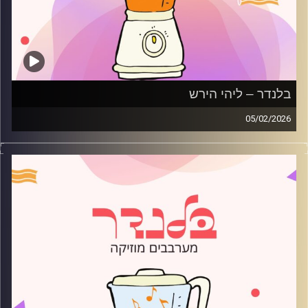
בלנדר – ליהי הירש
05/02/2026
מוזיקה רגועה לפתוח איתה את הבוקר בהגשת ליהי הירש
קרדיט תמונות:
AudioVersity