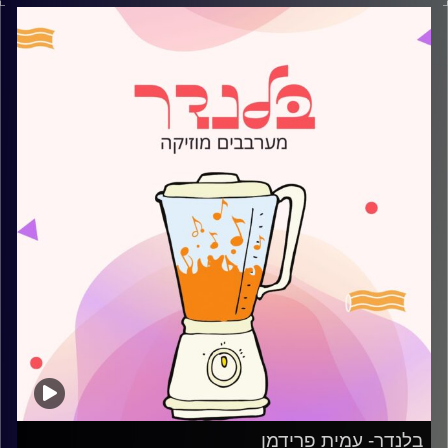
קרדיט תמונות:
AudioVersity
בלנדר- עמית פרידמן