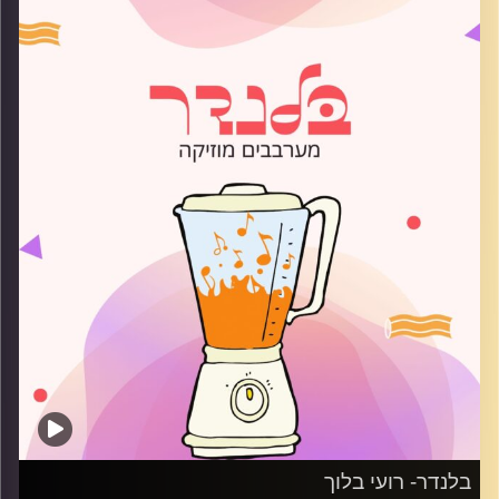
קרדיט תמונות:
AudioVersity
בלנדר- רועי בלוך