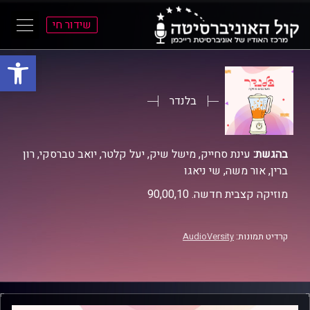
שידור חי
פתח סרגל
ל
ל
תוכן
תפריט
ראשי
ראשי
בלנדר
בהגשת:
עינת סחייק, מישל שיק, יעל קלטר, יואב טברסקי, רון
ברין, אור משה, שי ניאגו
מוזיקה קצבית חדשה. 90,00,10
קרדיט תמונות:
AudioVersity