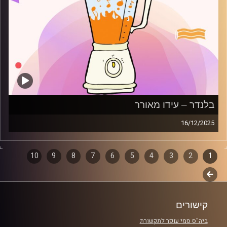
בלנדר – עידו מאורר
16/12/2025
מוזיקה קצבית חדשה עם עידו מאורר
1
2
דפדוף
3
4
5
6
7
8
9
10
קרדיט תמונות:
AudioVersity
לשלב
פרקים
הבא
קישורים
ביה"ס סמי עופר לתקשורת