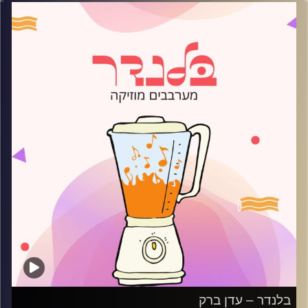
קרדיט תמונות:
AudioVersity
בלנדר – עדן ברק