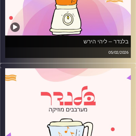
בלנדר – ליהי הירש
05/02/2026
מוזיקה רגועה לפתוח איתה את הבוקר בהגשת ליהי הירש
קרדיט תמונות:
AudioVersity