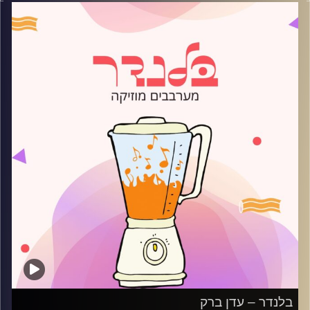
קרדיט תמונות:
AudioVersity
בלנדר – עדן ברק