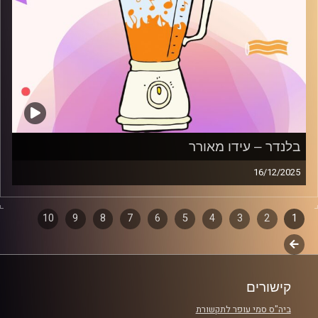
בלנדר – עידו מאורר
16/12/2025
מוזיקה קצבית חדשה עם עידו מאורר
1
2
דפדוף
3
4
5
6
7
8
9
10
קרדיט תמונות:
AudioVersity
לשלב
פרקים
הבא
קישורים
ביה"ס סמי עופר לתקשורת