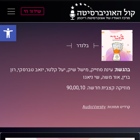
שידור חי
פתח סרגל
ל
ל
תוכן
תפריט
ראשי
ראשי
בלנדר
בהגשת:
עינת סחייק, מישל שיק, יעל קלטר, יואב טברסקי, רון
ברין, אור משה, שי ניאגו
מוזיקה קצבית חדשה. 90,00,10
קרדיט תמונות:
AudioVersity