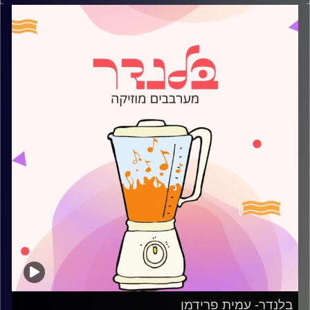
קרדיט תמונות:
AudioVersity
בלנדר- עמית פרידמן