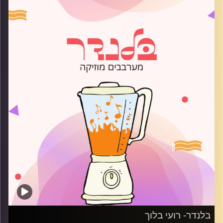
קרדיט תמונות:
AudioVersity
בלנדר- רועי בלוך