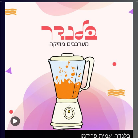
קרדיט תמונות:
AudioVersity
בלנדר- עמית פרידמן