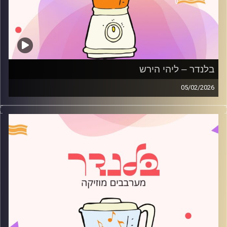
בלנדר – ליהי הירש
05/02/2026
מוזיקה רגועה לפתוח איתה את הבוקר בהגשת ליהי הירש
קרדיט תמונות:
AudioVersity