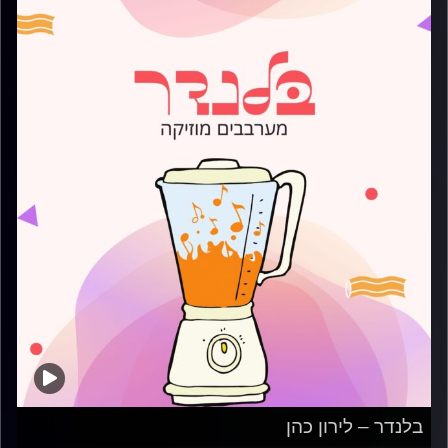
בלנדר – לירון כהן