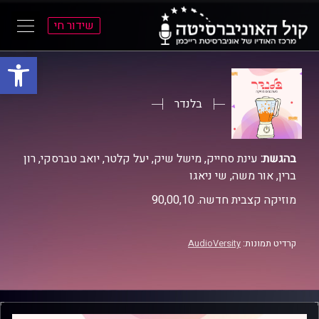
שידור חי
פתח סרגל
ל
ל
תוכן
תפריט
ראשי
ראשי
בלנדר
בהגשת:
עינת סחייק, מישל שיק, יעל קלטר, יואב טברסקי, רון
ברין, אור משה, שי ניאגו
מוזיקה קצבית חדשה. 90,00,10
קרדיט תמונות:
AudioVersity