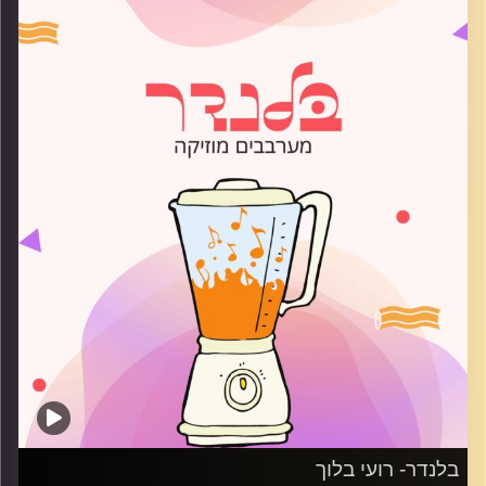
קרדיט תמונות:
AudioVersity
בלנדר- רועי בלוך