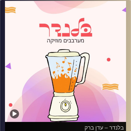
קרדיט תמונות:
AudioVersity
בלנדר – עדן ברק