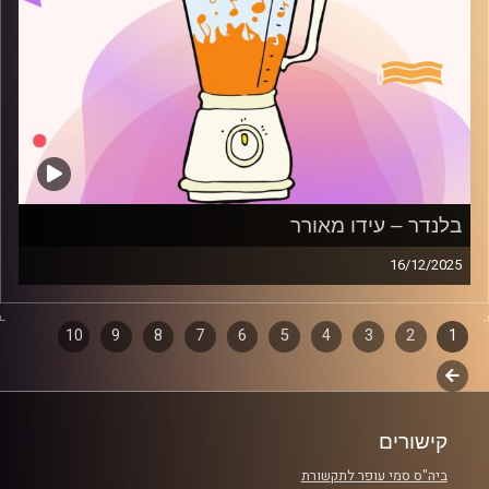
בלנדר – עידו מאורר
16/12/2025
מוזיקה קצבית חדשה עם עידו מאורר
1
2
דפדוף
3
4
5
6
7
8
9
10
קרדיט תמונות:
AudioVersity
לשלב
פרקים
הבא
קישורים
ביה"ס סמי עופר לתקשורת